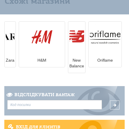
Схожі магазини
Zara
H&M
New
Oriflame
Balance
ВІДСЛІДКУВАТИ
ВАНТАЖ
ВХІД
ДЛЯ КЛІЄНТІВ