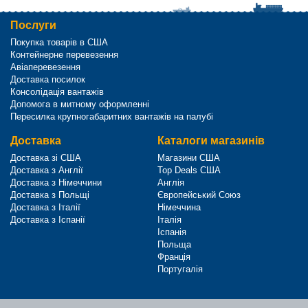
Послуги
Покупка товарів в США
Контейнерне перевезення
Авіаперевезення
Доставка посилок
Консолідація вантажів
Допомога в митному оформленні
Пересилка крупногабаритних вантажів на палубі
Доставка
Каталоги магазинів
Доставка зі США
Магазини США
Доставка з Англії
Top Deals США
Доставка з Німеччини
Англія
Доставка з Польщі
Європейський Союз
Доставка з Італії
Німеччина
Доставка з Іспанії
Італія
Іспанія
Польща
Франція
Португалія