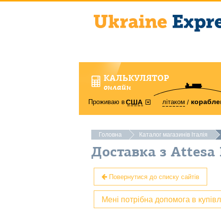
КАЛЬКУЛЯТОР
онлайн
корабле
Проживаю в
літаком
США
Головна
Каталог магазинів Італія
Доставка з Attesa 
Повернутися до списку сайтів
Мені потрібна допомога в купів