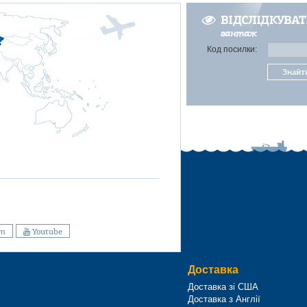
ВІДСЛІДКУВА
вантаж
Код посилки:
Знайт
am
Youtube
Доставка
Доставка зі США
Доставка з Англії