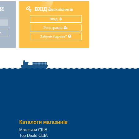
ТИ
ВХІД
для клієнтів
Вхід
Реєстрація
и
Забули пароль?
Каталоги магазинів
Магазини США
Top Deals США