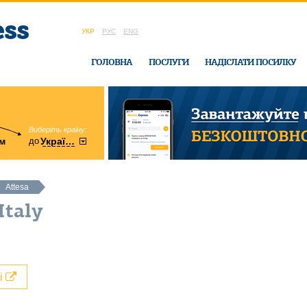
УКР
РУС
ENG
ГОЛОВНА
ПОСЛУГИ
НАДІСЛАТИ ПОСИЛКУ
Виберіть країну:
область:
до
м
у
України
Вінницька
в офісі Ukrain
Attesa
Italy
лі