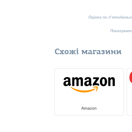
Оцінка по п’ятибальн
Показуват
Схожі магазини
Amazon