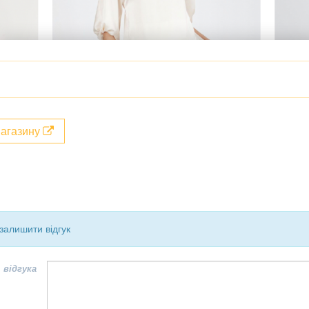
магазину
залишити відгук
 відгука