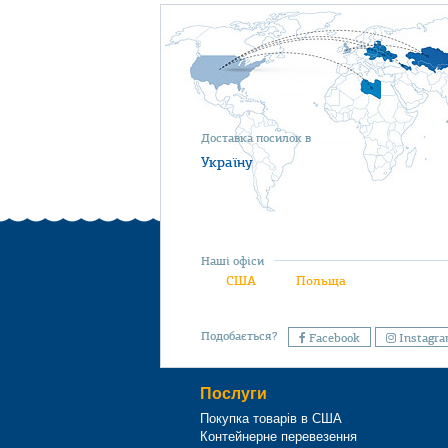
Доставка посилок в
Україну
Наші офіси
США
Польща
Подобається?
Facebook
Instagr
Послуги
Покупка товарів в США
Контейнерне перевезення