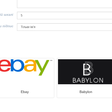
ій шкалі
и підпис
Ebay
Babylon