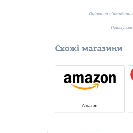
Оцінка по п’ятибальн
Показуват
Схожі магазини
Amazon