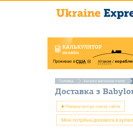
КАЛЬКУЛЯТОР
онлайн
корабле
Проживаю в
літаком
США
Головна
Каталог магазинів Італія
Доставка з Babylon
Повернутися до списку сайтів
Мені потрібна допомога в купів