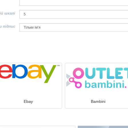
ій шкалі
и підпис
Ebay
Bambini