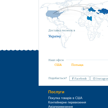
Доставка посилок в
Україну
Наші офіси
США
Польща
Подобається?
Facebook
Instagr
Послуги
Покупка товарів в США
Контейнерне перевезення
Авіаперевезення