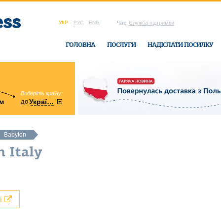
УКР
РУС
ENG
Чат:
Служба підтримки
ГОЛОВНА
ПОСЛУГИ
НАДІСЛАТИ ПОСИЛКУ
Виберіть країну:
область:
до
м
у
України
Вінницька
в офісі Ukrain
Babylon
 Italy
лі