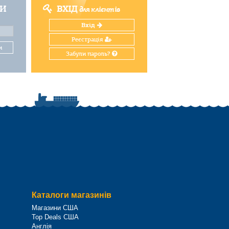
ТИ
ВХІД
для клієнтів
Вхід
Реєстрація
и
Забули пароль?
Каталоги магазинів
Магазини США
Top Deals США
Англія