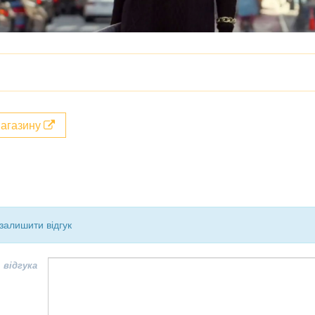
магазину
залишити відгук
 відгука