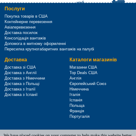
Послуги
Покупка товарів в США
Контейнерне перевезення
Авіаперевезення
Доставка посилок
Консолідація вантажів
Допомога в митному оформленні
Пересилка крупногабаритних вантажів на палубі
Доставка
Каталоги магазинів
Доставка зі США
Магазини США
Доставка з Англії
Top Deals США
Доставка з Німеччини
Англія
Доставка з Польщі
Європейський Союз
Доставка з Італії
Німеччина
Доставка з Іспанії
Італія
Іспанія
Польща
Франція
Португалія
We have placed cookies on your computer to help make this website better.