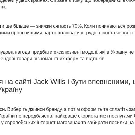
оделей у двох країнах. Справа в тому, що посередники включ
ти.
ти ще більше — знижки сягають 70%.
Коли починаються роз
ми пропозиціями варто полювати у грудні-січні та червні-с
чудова нагода придбати ексклюзивні моделі, які в Україну не
рендові
товари
різноманітних форм та відтінків.
я на
сайті
Jack Wills
і бути впевненими, 
Україну
си. Виберіть джинси бренду, а потім оформіть та сплатіть з
України
не передбачена, найкраще скористатися послугами U
 європейських інтернет-магазинах та забирати посилки на п