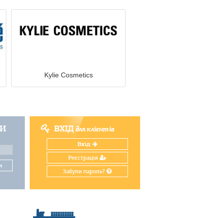
Kylie Cosmetics
ТИ
ВХІД
для клієнтів
Вхід
Реєстрація
и
Забули пароль?