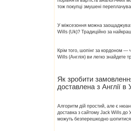
порівняти вартість аналогічних м
тож покупці змушені переплачува
У міжсезоння можна заощаджува
Wills (Uk)?
Традиційно за найкращи
Крім того, шопінг за кордоном — 
Wills (Англія)
ви легко знайдете т
Як зробити замовленн
доставлена
з Англії в 
Алгоритм дій простий, але є нюан
доставка
з сайтому
Jack Wills до 
можуть безперешкодно шопитися у