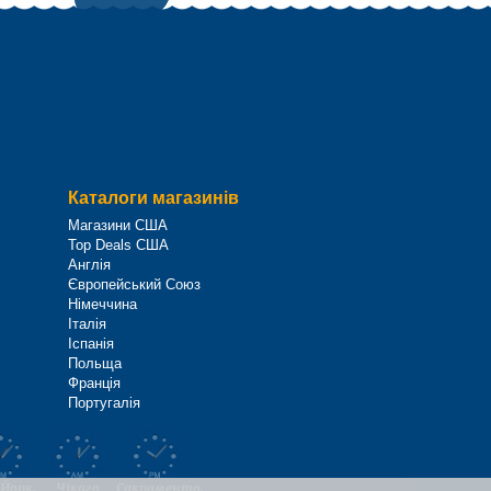
Каталоги магазинів
Магазини США
Top Deals США
Англія
Європейський Союз
Німеччина
Італія
Іспанія
Польща
Франція
Португалія
Йорк,
Чікаго
Сакраменто,