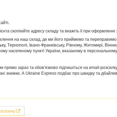
айті.
ієнта скопіюйте адресу складу та вкажіть її при оформленні
лення на наш склад, де ми його приймемо та переправимо в
ьку, Тернополі, Івано-Франківську, Рівному, Житомирі, Вінниц
ому населеному пункті України, вказаному в персональному 
и прямо зараз та обов'язково підпишіться на email-розсилк
зні
знижки
. А Ukraine Express подбає про швидку та дбайли
магазину