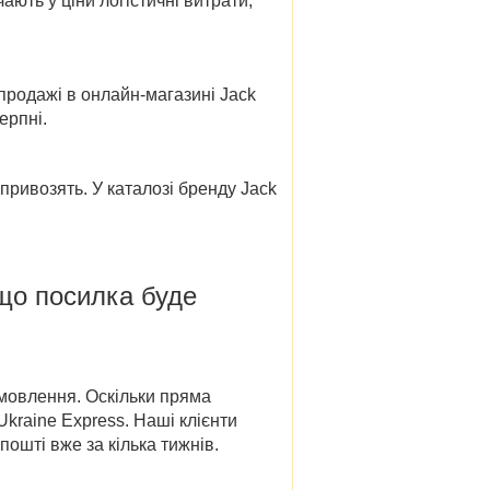
ають у ціни логістичні витрати,
продажі в
онлайн-магазині
Jack
ерпні.
 привозять. У
каталозі бренду Jack
що посилка буде
амовлення. Оскільки пряма
kraine Express. Наші клієнти
ошті вже за кілька тижнів.