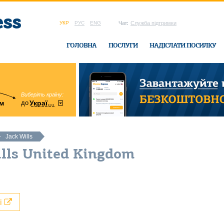
УКР
РУС
ENG
Чат:
Служба підтримки
ГОЛОВНА
ПОСЛУГИ
НАДІСЛАТИ ПОСИЛКУ
Виберіть країну:
область:
до
м
у
України
Вінницька
в офісі Ukrain
Jack Wills
ills United Kingdom
лі