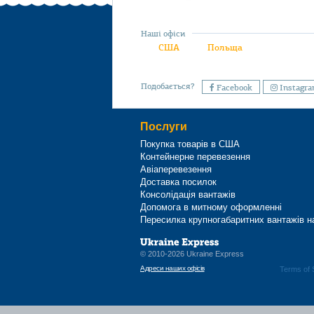
Наші офіси
США
Польща
Подобається?
Facebook
Instagr
Послуги
Покупка товарів в США
Контейнерне перевезення
Авіаперевезення
Доставка посилок
Консолідація вантажів
Допомога в митному оформленні
Пересилка крупногабаритних вантажів н
© 2010-2026 Ukraine Express
Адреси наших офісів
Terms of 