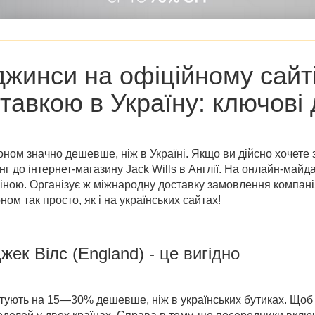
джинси на
офіційному сайті
тавкою в Україну: ключові 
ном значно дешевше, ніж в Україні. Якщо ви дійсно хочете 
інг до
інтернет-магазину Jack Wills в Англії
. На онлайн-майд
іною. Організує ж міжнародну доставку замовлення компанія
ом так просто, як і на українських сайтах!
жек Вілс (England)
- це вигідно
штують на 15—30% дешевше, ніж в українських бутиках. Щоб 