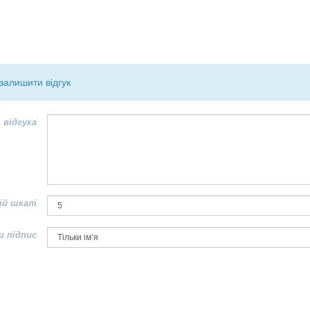
залишити відгук
 відгука
ій шкалі
и підпис