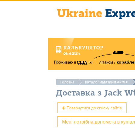
КАЛЬКУЛЯТОР
онлайн
корабле
Проживаю в
літаком
США
Головна
Каталог магазинів Англія
Доставка з Jack W
Повернутися до списку сайтів
Мені потрібна допомога в купів