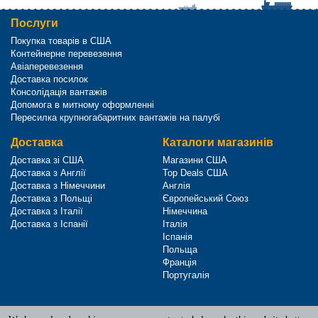
Послуги
Покупка товарів в США
Контейнерне перевезення
Авіаперевезення
Доставка посилок
Консолідація вантажів
Допомога в митному оформленні
Пересилка крупногабаритних вантажів на палубі
Доставка
Каталоги магазинів
Доставка зі США
Магазини США
Доставка з Англії
Top Deals США
Доставка з Німеччини
Англія
Доставка з Польщі
Європейський Союз
Доставка з Італії
Німеччина
Доставка з Іспанії
Італія
Іспанія
Польща
Франція
Португалія