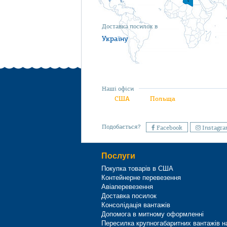
Доставка посилок в
Україну
Наші офіси
США
Польща
Подобається?
Facebook
Instagr
Послуги
Покупка товарів в США
Контейнерне перевезення
Авіаперевезення
Доставка посилок
Консолідація вантажів
Допомога в митному оформленні
Пересилка крупногабаритних вантажів н