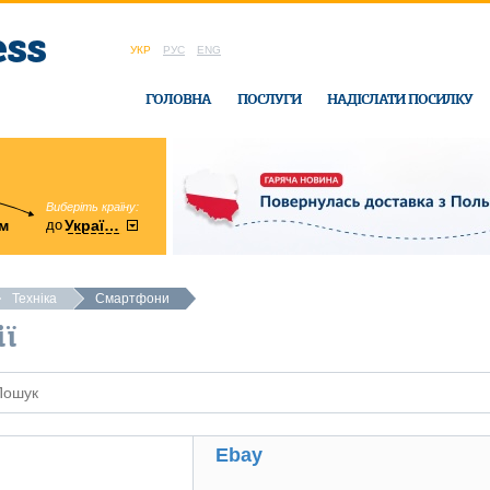
УКР
РУС
ENG
ГОЛОВНА
ПОСЛУГИ
НАДІСЛАТИ ПОСИЛКУ
Виберіть країну:
область:
до
м
у
України
Вінницька
в офісі Ukrain
Техніка
Смартфони
ії
Ebay