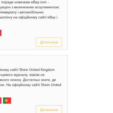
: поради новачкам eBay.com -
аукціон з величезним асортиментом:
нтикваріату і автомобільних
шопінгу на офіційному сайті eBay і
Детальніше
ійному сайті Shein United Kingdom
нцевого журналу, зовсім не
жного сезону. Достатньо знати, де
ою. На офіційному сайті Shein United
Детальніше