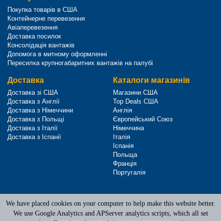
Покупка товарів в США
Контейнерне перевезення
Авіаперевезення
Доставка посилок
Консолідація вантажів
Допомога в митному оформленні
Пересилка крупногабаритних вантажів на палубі
Доставка
Каталоги магазинів
Доставка зі США
Магазини США
Доставка з Англії
Top Deals США
Доставка з Німеччини
Англія
Доставка з Польщі
Європейський Союз
Доставка з Італії
Німеччина
Доставка з Іспанії
Італія
Іспанія
Польща
Франція
Португалія
We have placed cookies on your computer to help make this website better.
Terms of Service
|
Privacy Policy
We use Google Analytics and APServer analytics scripts, which all set