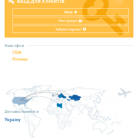
ВХІД
ДЛЯ КЛІЄНТІВ
Вхід
Реєстрація
Забули пароль?
Наші офіси
США
Польща
Доставка посилок в
Україну