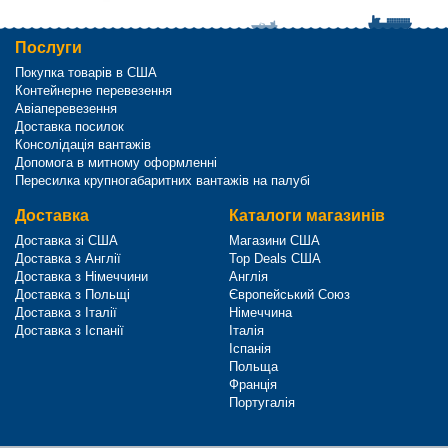
Послуги
Покупка товарів в США
Контейнерне перевезення
Авіаперевезення
Доставка посилок
Консолідація вантажів
Допомога в митному оформленні
Пересилка крупногабаритних вантажів на палубі
Доставка
Каталоги магазинів
Доставка зі США
Магазини США
Доставка з Англії
Top Deals США
Доставка з Німеччини
Англія
Доставка з Польщі
Європейський Союз
Доставка з Італії
Німеччина
Доставка з Іспанії
Італія
Іспанія
Польща
Франція
Португалія