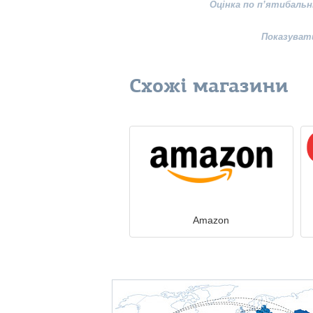
Оцінка по п’ятибальн
Показуват
Схожі магазини
Amazon