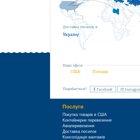
Доставка посилок в
Україну
Наші офіси
США
Польща
Подобається?
Facebook
Instagr
Послуги
Покупка товарів в США
Контейнерне перевезення
Авіаперевезення
Доставка посилок
Консолідація вантажів