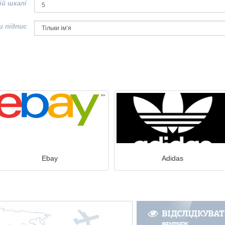
ій шкалі
и підпис
Ebay
Adidas
ВІДСЛІДКУВА
вантаж