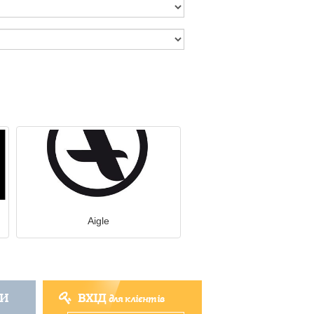
Aigle
ТИ
ВХІД
для клієнтів