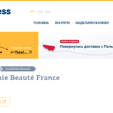
УКР
РУС
ENG
ГОЛОВНА
ПОСЛУГИ
НАДІСЛАТИ ПОСИЛКУ
Виберіть країну:
область:
до
м
у
України
Вінницька
в офісі Ukrain
Académie Beauté
ie Beauté France
лі