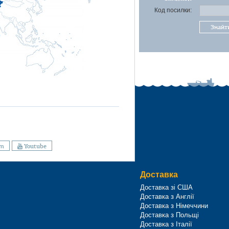
Код посилки:
Знайт
am
Youtube
Доставка
Доставка зі США
Доставка з Англії
Доставка з Німеччини
Доставка з Польщі
Доставка з Італії