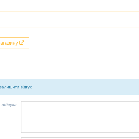
магазину
залишити відгук
 відгука