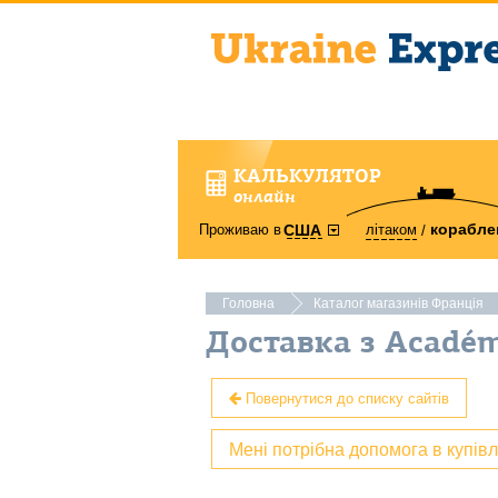
КАЛЬКУЛЯТОР
онлайн
корабле
Проживаю в
літаком
США
Головна
Каталог магазинів Франція
Доставка з Académ
Повернутися до списку сайтів
Мені потрібна допомога в купів