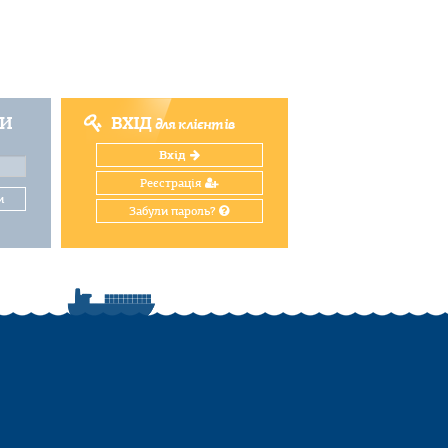
ТИ
ВХІД
для клієнтів
Вхід
Реєстрація
и
Забули пароль?