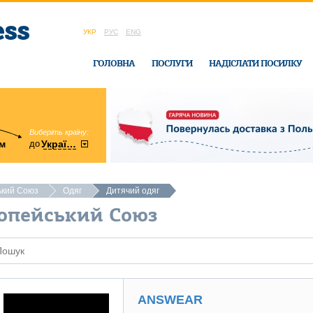
УКР
РУС
ENG
ГОЛОВНА
ПОСЛУГИ
НАДІСЛАТИ ПОСИЛКУ
Виберіть країну:
область:
до
м
у
України
Вінницька
в офісі Ukrain
ький Союз
Одяг
Дитячий одяг
опейський Союз
ANSWEAR