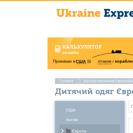
КАЛЬКУЛЯТОР
онлайн
корабле
Проживаю в
літаком
США
Головна
Каталог магазинів Європейс
Дитячий одяг Євр
США
Англія
Європа