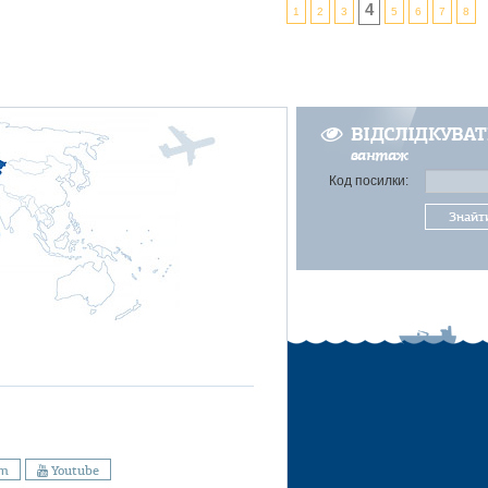
4
1
2
3
5
6
7
8
ВІДСЛІДКУВА
вантаж
Код посилки:
Знайт
am
Youtube