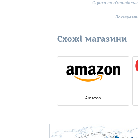
Оцінка по п’ятибальн
Показуват
Схожі магазини
Amazon