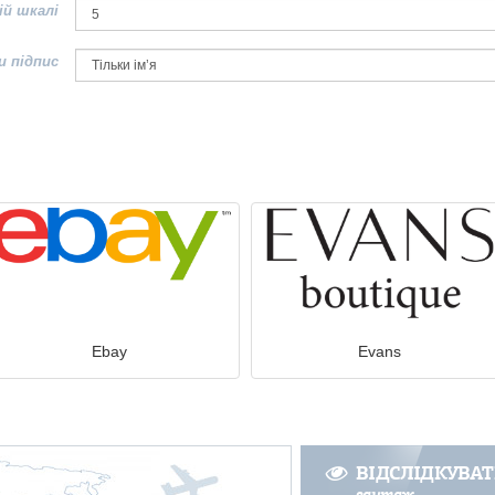
ій шкалі
и підпис
Ebay
Еvans
ВІДСЛІДКУВА
вантаж