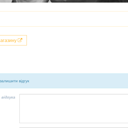
магазину
залишити відгук
 відгука