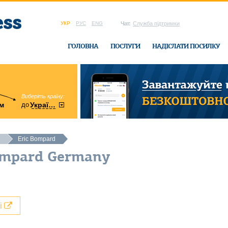
УКР
РУС
ENG
Чат:
Служба підтримки
ГОЛОВНА
ПОСЛУГИ
НАДІСЛАТИ ПОСИЛКУ
Виберіть країну:
область:
до
м
у
України
Вінницька
в офісі Ukrain
Eric Bompard
Bompard Germany
лі