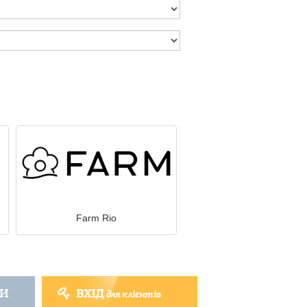
Farm Rio
ТИ
ВХІД
для клієнтів