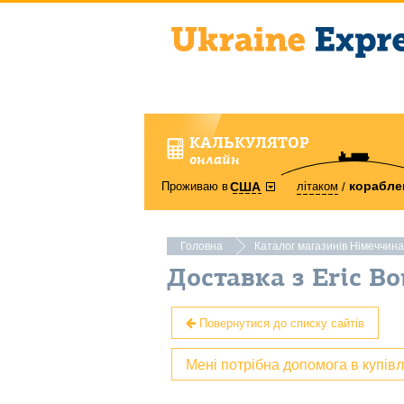
КАЛЬКУЛЯТОР
онлайн
корабле
Проживаю в
літаком
США
Головна
Каталог магазинів Німеччина
Доставка з Eric 
Повернутися до списку сайтів
Мені потрібна допомога в купів