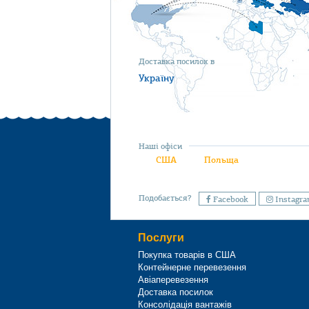
Доставка посилок в
Україну
Наші офіси
США
Польща
Подобається?
Facebook
Instagr
Послуги
Покупка товарів в США
Контейнерне перевезення
Авіаперевезення
Доставка посилок
Консолідація вантажів