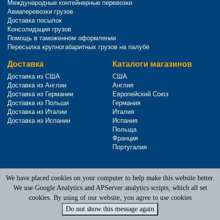
Международные контейнерные перевозки
Авиаперевозки грузов
Доставка посылок
Консолидация грузов
Помощь в таможенном оформлении
Пересылка крупногабаритных грузов на палубе
Доставка
Каталоги магазинов
Доставка из США
США
Доставка из Англии
Англия
Доставка из Германии
Европейский Союз
Доставка из Польши
Германия
Доставка из Италии
Италия
Доставка из Испании
Испания
Польща
Франция
Португалия
We have placed cookies on your computer to help make this website better.
Terms of Service
|
Privacy Policy
We use Google Analytics and APServer analytics scripts, which all set
Адреса наших офисов
|
Служба поддержки
cookies. By using of our website, you agree to use cookies
Do not show this message again