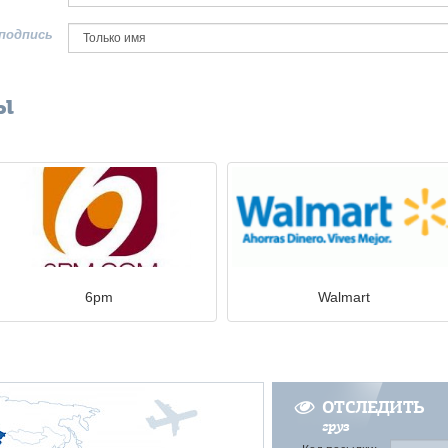
подпись
ы
6pm
Walmart
ОТСЛЕДИТЬ
груз