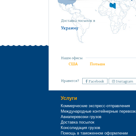
Доставка посылок в
Украину
Наши офисы
США
Польша
Нравится?
Facebook
Instagram
Услуги
Коммерческие экспресс-отправления
Международные контейнерные перевозк
Авиаперевозки грузов
Доставка посылок
Консолидация грузов
Помощь в таможенном оформлении