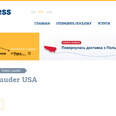
УКР
РУС
ENG
ГЛАВНАЯ
ОТПРАВИТЬ ПОСЫЛКУ
УСЛУГИ
Выберите страну:
область:
в
лем
Украину
Винницкая
в офисе Ukrai
Estee Lauder
Lauder USA