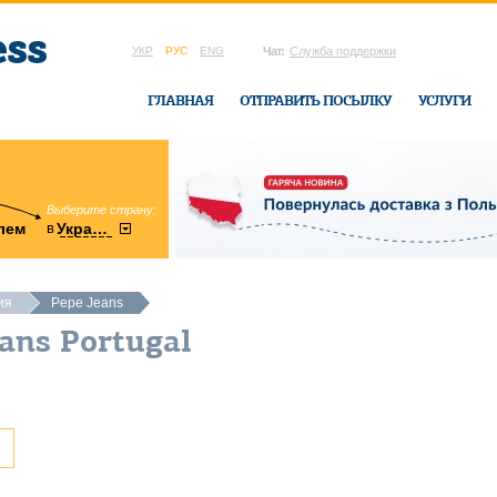
УКР
РУС
ENG
Чат:
Служба поддержки
ГЛАВНАЯ
ОТПРАВИТЬ ПОСЫЛКУ
УСЛУГИ
Выберите страну:
область:
в
лем
Украину
Винницкая
в офисе Ukrai
ия
Pepe Jeans
ans Portugal