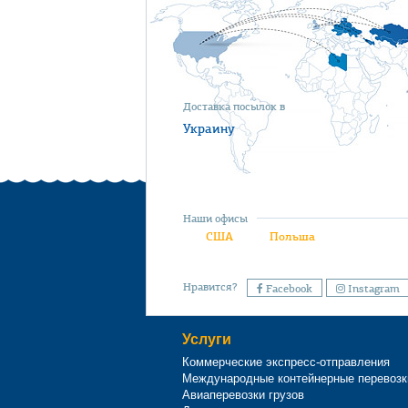
Доставка посылок в
Украину
Наши офисы
США
Польша
Нравится?
Facebook
Instagram
Услуги
Коммерческие экспресс-отправления
Международные контейнерные перевозк
Авиаперевозки грузов