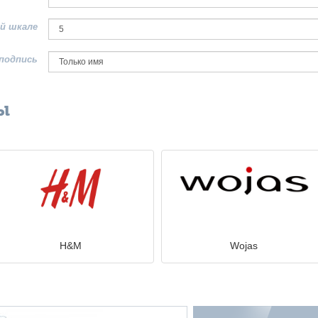
й шкале
подпись
ы
H&M
Wojas