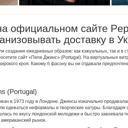
на
официальном сайте Pep
анизовывать доставку в У
 создания ежедневных образов: как кэжуальных, так и в с
осетите сайт «
Пепе Джинс
»
(Portugal)
. На виртуальных вит
ирокого кроя. Какому б фасону вы ни отдавали предпочтен
s (Portugal)
ован в 1973 году в Лондоне. Джинсы изначально продавала
али одеваться неформалы и творческие натуры. Благодаря 
лась по вкусу лондонской молодежи и быстро завоевала по
 американский рынок.