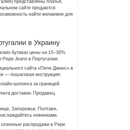
галия)
представлены платья,
иальном сайте продаются
 возможность найти желаемое для
ртугалии в Украину
инских бутиках цены на 15–30%
те
Pepe Jeans в Португалии
.
циального сайта «
Пепе Джинс» в
же — пошаговая инструкция:
нлайн-шопинга за границей.
ункта доставки. Продавец
нице, Запорожье, Полтаве,
 наслаждайтесь новинками.
сезонные
распродажи в Pepe