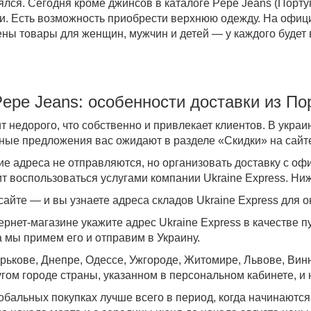
ялся. Сегодня кроме джинсов в
каталоге Pepe Jeans (Порту
и. Есть возможность приобрести верхнюю одежду. На офиц
рены
товары
для женщин, мужчин и детей — у каждого будет
Pepe Jeans
: особенности доставки
из По
т недорого, что собственно и привлекает клиентов. В укра
ные предложения вас ожидают в разделе «
Скидки
» на сай
ие адреса не отправляются, но организовать
доставку
с офи
ит воспользоваться услугами компании Ukraine Express. Ни
айте — и вы узнаете адреса складов Ukraine Express для о
рнет-магазине укажите адрес Ukraine Express в качестве п
а мы примем его и отправим в Украину.
рькове, Днепре, Одессе, Ужгороде, Житомире, Львове, Вин
угом городе страны, указанном в персональном кабинете, и
обальных покупках лучше всего в период,
когда начинаются