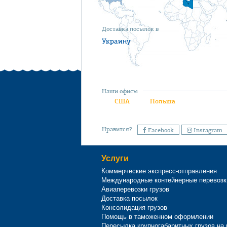
Доставка посылок в
Украину
Наши офисы
США
Польша
Нравится?
Facebook
Instagram
Услуги
Коммерческие экспресс-отправления
Международные контейнерные перевозк
Авиаперевозки грузов
Доставка посылок
Консолидация грузов
Помощь в таможенном оформлении
Пересылка крупногабаритных грузов на