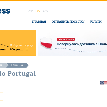
УКР
РУС
ENG
ГЛАВНАЯ
ОТПРАВИТЬ ПОСЫЛКУ
УСЛУГИ
Выберите страну:
область:
в
лем
Украину
Винницкая
в офисе Ukrai
ия
Farm Rio
io Portugal