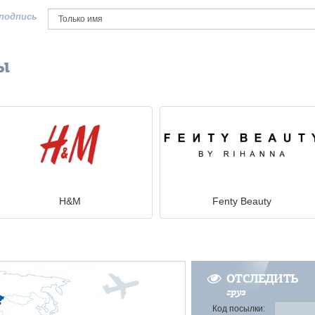
подпись
ы
H&M
Fenty Beauty
ОТСЛЕДИТЬ
груз
Код посылки: