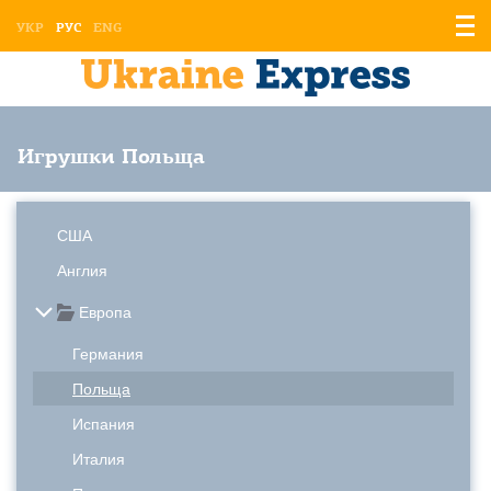
Отоб
УКР
РУС
ENG
мен
Игрушки Польща
США
Англия
Европа
Германия
Польща
Испания
Италия