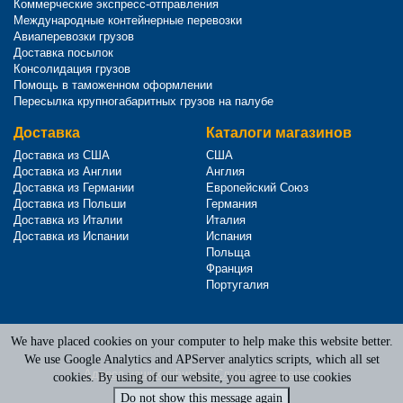
Коммерческие экспресс-отправления
Международные контейнерные перевозки
Авиаперевозки грузов
Доставка посылок
Консолидация грузов
Помощь в таможенном оформлении
Пересылка крупногабаритных грузов на палубе
Доставка
Каталоги магазинов
Доставка из США
США
Доставка из Англии
Англия
Доставка из Германии
Европейский Союз
Доставка из Польши
Германия
Доставка из Италии
Италия
Доставка из Испании
Испания
Польща
Франция
Португалия
We have placed cookies on your computer to help make this website better.
Terms of Service
|
Privacy Policy
We use Google Analytics and APServer analytics scripts, which all set
Адреса наших офисов
|
Служба поддержки
cookies. By using of our website, you agree to use cookies
Do not show this message again