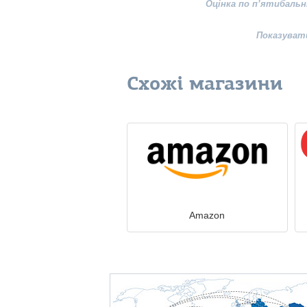
Оцінка по п’ятибальн
Показуват
Схожі магазини
Amazon