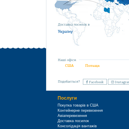
Доставка посилок в
Україну
Наші офіси
США
Польща
Подобається?
Facebook
Instagr
Послуги
Покупка товарів в США
Контейнерне перевезення
Авіаперевезення
Доставка посилок
Консолідація вантажів