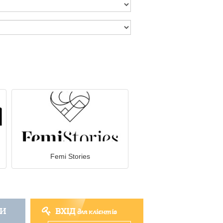
Femi Stories
ТИ
ВХІД
для клієнтів