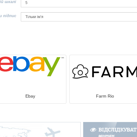
ій шкалі
и підпис
Ebay
Farm Rio
ВІДСЛІДКУВА
вантаж