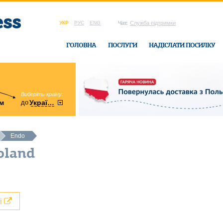
УКР
РУС
ENG
Чат:
Служба підтримки
ГОЛОВНА
ПОСЛУГИ
НАДІСЛАТИ ПОСИЛКУ
Виберіть країну:
область:
до
м
у
України
Вінницька
в офісі Ukrain
Endo
oland
лі