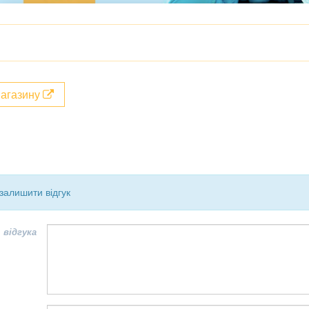
магазину
залишити відгук
 відгука