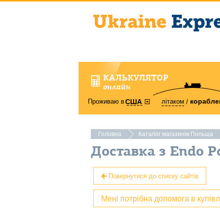
КАЛЬКУЛЯТОР
онлайн
корабле
Проживаю в
літаком
США
Головна
Каталог магазинів Польща
Доставка з Endo P
Повернутися до списку сайтів
Мені потрібна допомога в купів