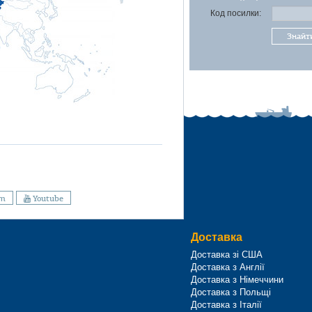
Код посилки:
Знайт
am
Youtube
Доставка
Доставка зі США
Доставка з Англії
Доставка з Німеччини
Доставка з Польщі
Доставка з Італії