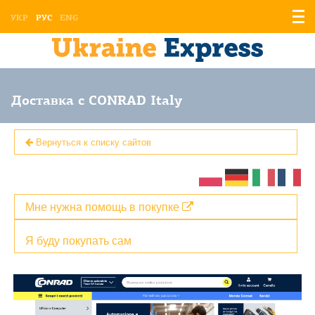
Отоб
УКР
РУС
ENG
мен
Доставка с CONRAD Italy
Вернуться к списку сайтов
Мне нужна помощь в покупке
Я буду покупать сам