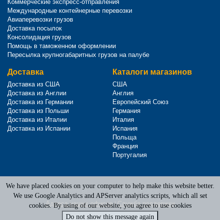
Коммерческие экспресс-отправления
Международные контейнерные перевозки
Авиаперевозки грузов
Доставка посылок
Консолидация грузов
Помощь в таможенном оформлении
Пересылка крупногабаритных грузов на палубе
Доставка
Каталоги магазинов
Доставка из США
США
Доставка из Англии
Англия
Доставка из Германии
Европейский Союз
Доставка из Польши
Германия
Доставка из Италии
Италия
Доставка из Испании
Испания
Польща
Франция
Португалия
We have placed cookies on your computer to help make this website better.
Terms of Service
|
Privacy Policy
We use Google Analytics and APServer analytics scripts, which all set
Адреса наших офисов
|
Служба поддержки
cookies. By using of our website, you agree to use cookies
Do not show this message again