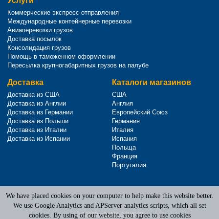
Услуги
Коммерческие экспресс-отправления
Международные контейнерные перевозки
Авиаперевозки грузов
Доставка посылок
Консолидация грузов
Помощь в таможенном оформлении
Пересылка крупногабаритных грузов на палубе
Доставка
Каталоги магазинов
Доставка из США
США
Доставка из Англии
Англия
Доставка из Германии
Европейский Союз
Доставка из Польши
Германия
Доставка из Италии
Италия
Доставка из Испании
Испания
Польща
Франция
Португалия
We have placed cookies on your computer to help make this website better.
Terms of Service
|
Privacy Policy
We use Google Analytics and APServer analytics scripts, which all set
Адреса наших офисов
cookies. By using of our website, you agree to use cookies