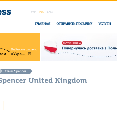
УКР
РУС
ENG
ГЛАВНАЯ
ОТПРАВИТЬ ПОСЫЛКУ
УСЛУГИ
Выберите страну:
область:
в
лем
Украину
Винницкая
в офисе Ukrai
Oliver Spencer
 Spencer United Kingdom