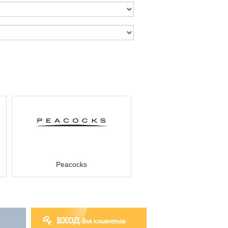
Peacocks
ВХОД
для клиентов