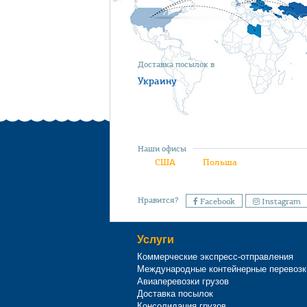
Доставка посылок в
Украину
Наши офисы
США
Польша
Нравится?
Facebook
Instagram
Услуги
Коммерческие экспресс-отправления
Международные контейнерные перевозк
Авиаперевозки грузов
Доставка посылок
Консолидация грузов