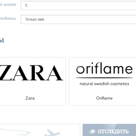
й шкале
подпись
ы
Zara
Oriflame
ОТСЛЕДИТЬ