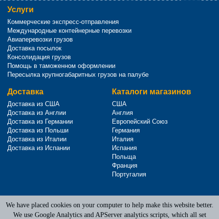
Услуги
Коммерческие экспресс-отправления
Международные контейнерные перевозки
Авиаперевозки грузов
Доставка посылок
Консолидация грузов
Помощь в таможенном оформлении
Пересылка крупногабаритных грузов на палубе
Доставка
Каталоги магазинов
Доставка из США
США
Доставка из Англии
Англия
Доставка из Германии
Европейский Союз
Доставка из Польши
Германия
Доставка из Италии
Италия
Доставка из Испании
Испания
Польща
Франция
Португалия
We have placed cookies on your computer to help make this website better.
Terms of Service
|
Privacy Policy
We use Google Analytics and APServer analytics scripts, which all set