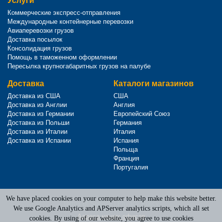
Услуги
Коммерческие экспресс-отправления
Международные контейнерные перевозки
Авиаперевозки грузов
Доставка посылок
Консолидация грузов
Помощь в таможенном оформлении
Пересылка крупногабаритных грузов на палубе
Доставка
Каталоги магазинов
Доставка из США
США
Доставка из Англии
Англия
Доставка из Германии
Европейский Союз
Доставка из Польши
Германия
Доставка из Италии
Италия
Доставка из Испании
Испания
Польща
Франция
Португалия
We have placed cookies on your computer to help make this website better.
Terms of Service
|
Privacy Policy
We use Google Analytics and APServer analytics scripts, which all set
Адреса наших офисов
cookies. By using of our website, you agree to use cookies