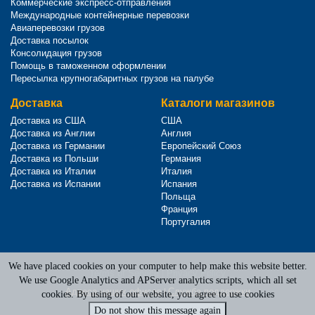
Коммерческие экспресс-отправления
Международные контейнерные перевозки
Авиаперевозки грузов
Доставка посылок
Консолидация грузов
Помощь в таможенном оформлении
Пересылка крупногабаритных грузов на палубе
Доставка
Каталоги магазинов
Доставка из США
США
Доставка из Англии
Англия
Доставка из Германии
Европейский Союз
Доставка из Польши
Германия
Доставка из Италии
Италия
Доставка из Испании
Испания
Польща
Франция
Португалия
We have placed cookies on your computer to help make this website better.
Terms of Service
|
Privacy Policy
We use Google Analytics and APServer analytics scripts, which all set
Адреса наших офисов
|
Служба поддержки
cookies. By using of our website, you agree to use cookies
Do not show this message again