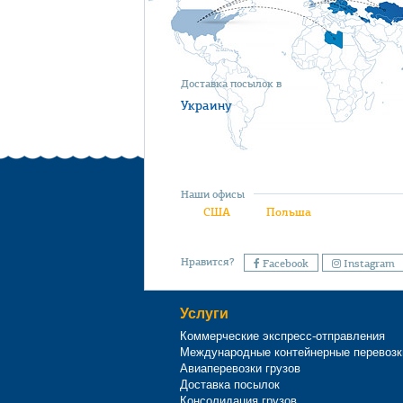
Доставка посылок в
Украину
Наши офисы
США
Польша
Нравится?
Facebook
Instagram
Услуги
Коммерческие экспресс-отправления
Международные контейнерные перевозк
Авиаперевозки грузов
Доставка посылок
Консолидация грузов