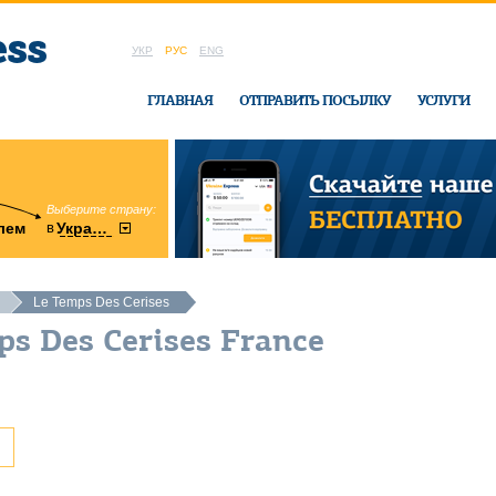
УКР
РУС
ENG
ГЛАВНАЯ
ОТПРАВИТЬ ПОСЫЛКУ
УСЛУГИ
Выберите страну:
область:
в
лем
Украину
Винницкая
в офисе Ukrai
Le Temps Des Cerises
ps Des Cerises France