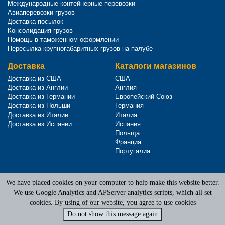
Международные контейнерные перевозки
Авиаперевозки грузов
Доставка посылок
Консолидация грузов
Помощь в таможенном оформлении
Пересылка крупногабаритных грузов на палубе
Доставка
Каталоги магазинов
Доставка из США
США
Доставка из Англии
Англия
Доставка из Германии
Европейский Союз
Доставка из Польши
Германия
Доставка из Италии
Италия
Доставка из Испании
Испания
Польща
Франция
Португалия
We have placed cookies on your computer to help make this website better.
Terms of Service
|
Privacy Policy
We use Google Analytics and APServer analytics scripts, which all set
Адреса наших офисов
|
Служба поддержки
cookies. By using of our website, you agree to use cookies
Do not show this message again