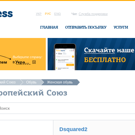
УКР
РУС
ENG
Чат:
Служба поддержки
ГЛАВНАЯ
ОТПРАВИТЬ ПОСЫЛКУ
УСЛУГИ
Выберите страну:
область:
в
лем
Украину
Винницкая
в офисе Ukrai
ский Союз
Обувь
Женская обувь
ропейский Союз
Dsquared2