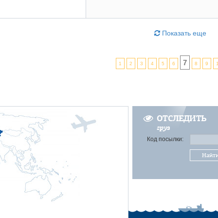
Показать еще
7
1
2
3
4
5
6
8
9
ОТСЛЕДИТЬ
груз
Код посылки:
Найт