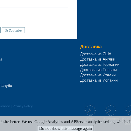
Youtube
Доставка
Доставка из США
и
Доставка из Англии
Доставка из Германии
Доставка из Польши
Доставка из Италии
Доставка из Испании
 палубе
Service
|
Privacy Policy
Киев
Варшава
Нью-
site better. We use Google Analytics and APServer analytics scripts, which all 
Ма
Do not show this message again