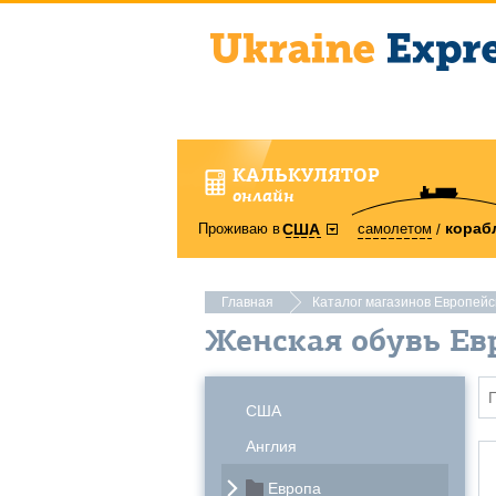
КАЛЬКУЛЯТОР
онлайн
кораб
Проживаю в
самолетом
США
Главная
Каталог магазинов Европей
Женская обувь Ев
США
Англия
Европа