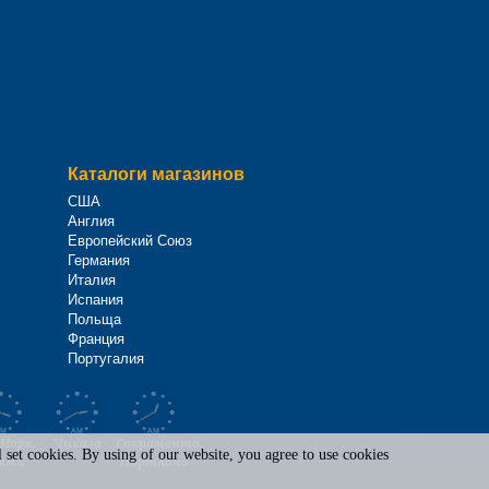
Каталоги магазинов
США
Англия
Европейский Союз
Германия
Италия
Испания
Польща
Франция
Португалия
Йорк,
Чикаго
Сакраменто,
set cookies. By using of our website, you agree to use cookies
ями
Портланд