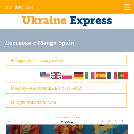
Отоб
УКР
РУС
ENG
мен
Доставка с Mango Spain
Вернуться к списку сайтов
Мне нужна помощь в покупке
Я буду покупать сам