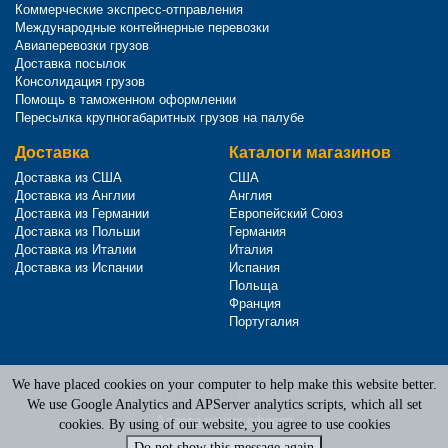
Коммерческие экспресс-отправления
Международные контейнерные перевозки
Авиаперевозки грузов
Доставка посылок
Консолидация грузов
Помощь в таможенном оформлении
Пересылка крупногабаритных грузов на палубе
Доставка
Каталоги магазинов
Доставка из США
США
Доставка из Англии
Англия
Доставка из Германии
Европейский Союз
Доставка из Польши
Германия
Доставка из Италии
Италия
Доставка из Испании
Испания
Польща
Франция
Португалия
We have placed cookies on your computer to help make this website better.
Terms of Service
|
Privacy Policy
We use Google Analytics and APServer analytics scripts, which all set
Адреса наших офисов
cookies. By using of our website, you agree to use cookies
Do not show this message again