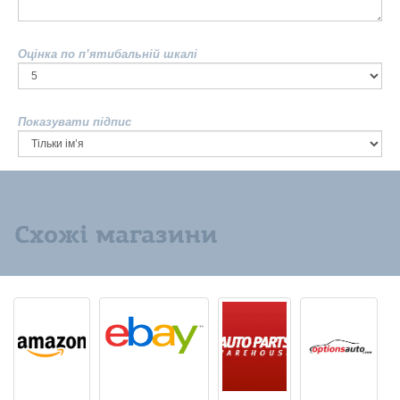
Оцінка по п’ятибальній шкалі
Показувати підпис
Схожі магазини