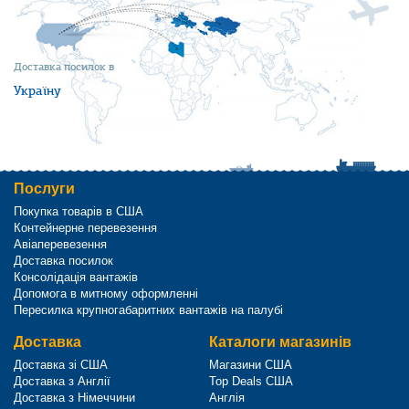
Доставка посилок в
Україну
Послуги
Покупка товарів в США
Контейнерне перевезення
Авіаперевезення
Доставка посилок
Консолідація вантажів
Допомога в митному оформленні
Пересилка крупногабаритних вантажів на палубі
Доставка
Каталоги магазинів
Доставка зі США
Магазини США
Доставка з Англії
Top Deals США
Доставка з Німеччини
Англія