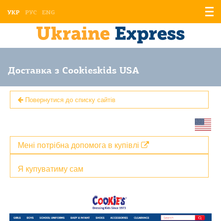
Відо
УКР
РУС
ENG
мен
Доставка з Сookieskids USA
Повернутися до списку сайтів
Мені потрібна допомога в купівлі
Я купуватиму сам