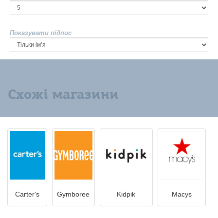
Показувати підпис
Схожі магазини
Carter's
Gymboree
Kidpik
Macys