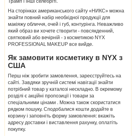
Трамп і інші селебріті.
На сторінках
американського сайту «НИКС»
можна
знайти повний набір необхідної продукції для
макіяжу обличчя, очей і губ, контурінга. Неважливо
який образ ви хочете створити - повсякденний,
святковий або вечірній - з косметикою NYX
PROFESSIONAL MAKEUP все вийде.
Як замовити косметику в NYX з
США
Перш ніж зробити замовлення, зареєструйтесь на
сайті. Завдяки зручній системі навігації знайти
потрібний товар у
каталозі
нескладно. В окремому
розділі є акційні пропозиції і товари за
спеціальними
цінами
. Можна також скористатися
рядком пошуку. Сподобалися кошти додайте в
корзину і заповніть форму замовлення: вкажіть
адресу доставки і виставлення рахунку, оплатіть
покупку.