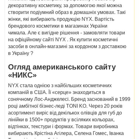
декоративну косметику, за допомогою якої можна
створити подіумний образ в домашніх умовах. Такі
жінки, які вибирають продукцію NYX. Вартість
брендового косметики в магазинах України
чимала.
Але є вигідне рішення - замовляти товари
на
офіційному сайті NYX
.
Як купити
косметичні
засоби в онлайн-магазині
за кордоном
з доставкою
в
Україну
?
Огляд
американського сайту
«НИКС»
NYX стала однією з найбільших косметичних
компаній в США. Її «серце» знаходиться в
сонячному Лос-Анджелесі. Бренд заснований в 1999
році амбітної бізнес-леді TONI KO. Через 20 років
асортимент виріс від декількох олівців для губ до
лінійки в 1500+ продуктів у всіляких кольорах,
відтінках, текстури і формах. Товари виробника
вибирають Крістіна Агілера, Селена Гомес, Іванка