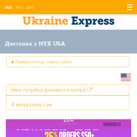
Відо
УКР
РУС
ENG
мен
Доставка з NYX USA
Повернутися до списку сайтів
Мені потрібна допомога в купівлі
Я купуватиму сам