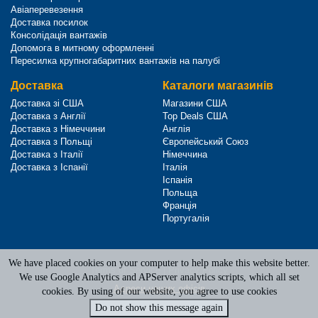
Авіаперевезення
Доставка посилок
Консолідація вантажів
Допомога в митному оформленні
Пересилка крупногабаритних вантажів на палубі
Доставка
Каталоги магазинів
Доставка зі США
Магазини США
Доставка з Англії
Top Deals США
Доставка з Німеччини
Англія
Доставка з Польщі
Європейський Союз
Доставка з Італії
Німеччина
Доставка з Іспанії
Італія
Іспанія
Польща
Франція
Португалія
We have placed cookies on your computer to help make this website better.
Terms of Service
|
Privacy Policy
We use Google Analytics and APServer analytics scripts, which all set
Адреси наших офісів
cookies. By using of our website, you agree to use cookies
Do not show this message again