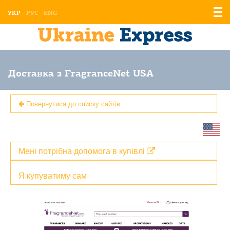
Відо
УКР
РУС
ENG
мен
Доставка з FragranceNet USA
Повернутися до списку сайтів
Мені потрібна допомога в купівлі
Я купуватиму сам