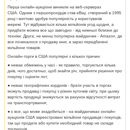
Перші онлайн-аукціони виникли на веб-серверах
США. Одним з першопрохідців став eBay, створений в 1995
році і миттєво здобув популярність у користувачів
мережі. Тут відбувається кілька мільйонів угод щодня, а
придбати можна все що завгодно - від нижньої білизни до
техніки. Друга, не менш популярна майданчик - Amazon, де
все починалося з продажу книг, а зараз передбачені
мільйони товарів.
Онлайн-торги в США популярні з кількох причин:
● немає обмежень у часі - як правило, торгуються кілька
днів, чого достатньо, щоб знайти річ, прийняти рішення про
покупку і оцінити лот;
● немає географічних кордонів - брати участь в торгах
можуть продавці і покупці з різних куточків світу, при цьому
вартість продукції знижується за рахунок відсутності витрат
на транспортування;
●
є все, що може знадобиться - на майданчиках
онлайн-
аукціонів США
зареєстровані мільйони продавців і покупців,
так що продати або
купити
необхідний товар не складе
труднощів.