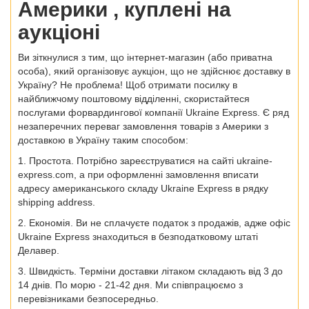
Америки
, куплені на
аукціоні
Ви зіткнулися з тим, що інтернет-магазин (або приватна
особа), який організовує аукціон, що не здійснює доставку в
Україну? Не проблема! Щоб отримати посилку в
найближчому поштовому відділенні, скористайтеся
послугами форвардингової компанії Ukraine Express. Є ряд
незаперечних переваг
замовлення товарів з Америки з
доставкою в Україну
таким способом:
1.
Простота. Потрібно зареєструватися на сайті
ukraine-
express.com, а при оформленні замовлення вписати
адресу американського складу
Ukraine Express
в рядку
shipping address.
2.
Економія. Ви не сплачуєте податок з продажів, адже офіс
Ukraine Express знаходиться в безподатковому штаті
Делавер.
3.
Швидкість. Терміни доставки літаком складають від 3 до
14 днів. По морю - 21-42 дня. Ми співпрацюємо з
перевізниками безпосередньо.