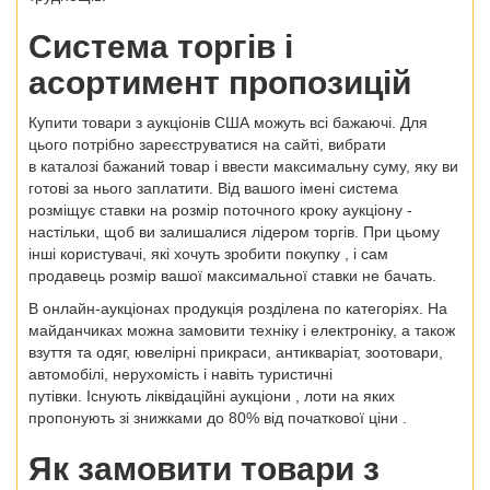
Система торгів і
асортимент пропозицій
Купити товари з аукціонів США
можуть всі бажаючі. Для
цього потрібно зареєструватися на сайті, вибрати
в
каталозі
бажаний товар і ввести максимальну суму, яку ви
готові за нього заплатити. Від вашого імені система
розміщує ставки на розмір поточного кроку аукціону -
настільки, щоб ви залишалися лідером торгів. При цьому
інші користувачі, які хочуть зробити
покупку
, і сам
продавець розмір вашої максимальної ставки не бачать.
В онлайн-аукціонах продукція розділена по категоріях. На
майданчиках можна
замовити
техніку і електроніку, а також
взуття та одяг, ювелірні прикраси, антикваріат, зоотовари,
автомобілі, нерухомість і навіть туристичні
путівки. Існують
ліквідаційні аукціони
, лоти на яких
пропонують зі знижками до 80% від початкової
ціни
.
Як
замовити товари з