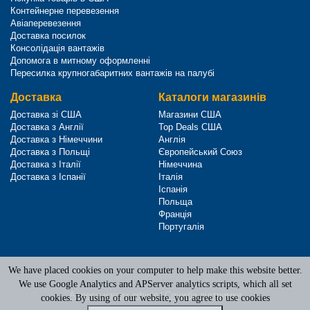
Контейнерне перевезення
Авіаперевезення
Доставка посилок
Консолідація вантажів
Допомога в митному оформленні
Пересилка крупногабаритних вантажів на палубі
Доставка
Каталоги магазинів
Доставка зі США
Магазини США
Доставка з Англії
Top Deals США
Доставка з Німеччини
Англія
Доставка з Польщі
Європейський Союз
Доставка з Італії
Німеччина
Доставка з Іспанії
Італія
Іспанія
Польща
Франція
Португалія
We have placed cookies on your computer to help make this website better.
Terms of Service
|
Privacy Policy
We use Google Analytics and APServer analytics scripts, which all set
Адреси наших офісів
|
Служба підтримки
cookies. By using of our website, you agree to use cookies