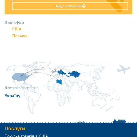
Забули пароль?
Наші офіси
США
Польща
Доставка посилок в
Україну
Послуги
Покупка товарів в США