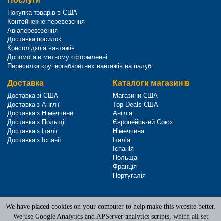
Послуги
Покупка товарів в США
Контейнерне перевезення
Авіаперевезення
Доставка посилок
Консолідація вантажів
Допомога в митному оформленні
Пересилка крупногабаритних вантажів на палубі
Доставка
Каталоги магазинів
Доставка зі США
Магазини США
Доставка з Англії
Top Deals США
Доставка з Німеччини
Англія
Доставка з Польщі
Європейський Союз
Доставка з Італії
Німеччина
Доставка з Іспанії
Італія
Іспанія
Польща
Франція
Португалія
We have placed cookies on your computer to help make this website better.
Terms of Service
|
Privacy Policy
We use Google Analytics and APServer analytics scripts, which all set