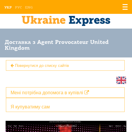
Відо
УКР
РУС
ENG
мен
Доставка з Agent Provocateur United
Kingdom
Повернутися до списку сайтів
Мені потрібна допомога в купівлі
Я купуватиму сам