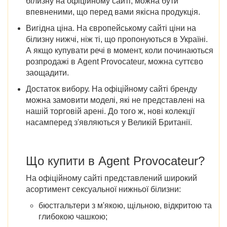
білизну на офіційному сайті, можна бути
впевненими, що перед вами якісна продукція.
Вигідна ціна.
На європейському сайті ціни на
білизну нижчі, ніж ті, що пропонуються в Україні.
А якщо купувати речі в момент,
коли починаються
розпродажі в Agent Provocateur
, можна суттєво
заощадити.
Достаток вибору.
На офіційному сайті бренду
можна замовити моделі, які не представлені на
нашій торговій арені. До того ж, нові колекції
насамперед з'являються у Великій Британії.
Що купити в Agent Provocateur?
На офіційному сайті представлений широкий
асортимент сексуальної нижньої білизни:
бюстгальтери з м'якою, щільною, відкритою та
глибокою чашкою;