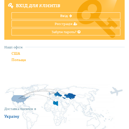
ВХІД
ДЛЯ КЛІЄНТІВ
Вхід
Реєстрація
Забули пароль?
Наші офіси
США
Польща
Доставка посилок в
Україну