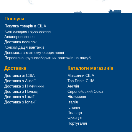
Послуги
Покупка товарів в США
Контейнерне перевезення
Авіаперевезення
Доставка посилок
Консолідація вантажів
Допомога в митному оформленні
Пересилка крупногабаритних вантажів на палубі
Доставка
Каталоги магазинів
Доставка зі США
Магазини США
Доставка з Англії
Top Deals США
Доставка з Німеччини
Англія
Доставка з Польщі
Європейський Союз
Доставка з Італії
Німеччина
Доставка з Іспанії
Італія
Іспанія
Польща
Франція
Португалія