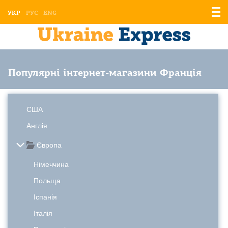
Відо
УКР
РУС
ENG
мен
Популярні інтернет-магазини Франція
США
Англія
Європа
Німеччина
Польща
Іспанія
Італія