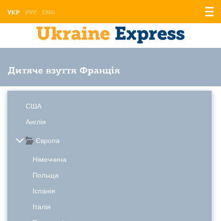
Відо
УКР
РУС
ENG
мен
Дитяче взуття Франція
США
Англія
Європа
Німеччина
Польща
Іспанія
Італія