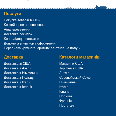
Послуги
Покупка товарів в США
Контейнерне перевезення
Авіаперевезення
Доставка посилок
Консолідація вантажів
Допомога в митному оформленні
Пересилка крупногабаритних вантажів на палубі
Доставка
Каталоги магазинів
Доставка зі США
Магазини США
Доставка з Англії
Top Deals США
Доставка з Німеччини
Англія
Доставка з Польщі
Європейський Союз
Доставка з Італії
Німеччина
Доставка з Іспанії
Італія
Іспанія
Польща
Франція
Португалія