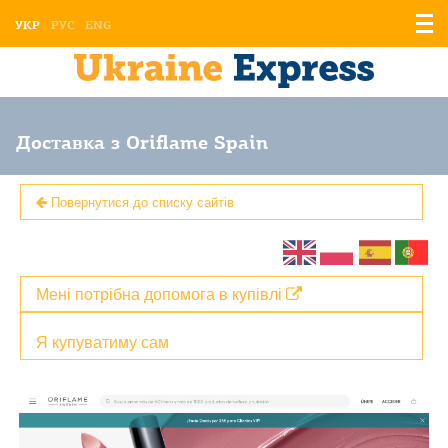
Відо
УКР
РУС
ENG
мен
Доставка з Oriflame Spain
Повернутися до списку сайтів
Мені потрібна допомога в купівлі
Я купуватиму сам