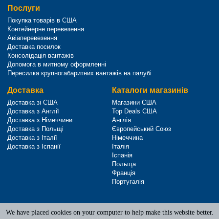
Послуги
Покупка товарів в США
Контейнерне перевезення
Авіаперевезення
Доставка посилок
Консолідація вантажів
Допомога в митному оформленні
Пересилка крупногабаритних вантажів на палубі
Доставка
Каталоги магазинів
Доставка зі США
Магазини США
Доставка з Англії
Top Deals США
Доставка з Німеччини
Англія
Доставка з Польщі
Європейський Союз
Доставка з Італії
Німеччина
Доставка з Іспанії
Італія
Іспанія
Польща
Франція
Португалія
We have placed cookies on your computer to help make this website better.
Terms of Service
|
Privacy Policy