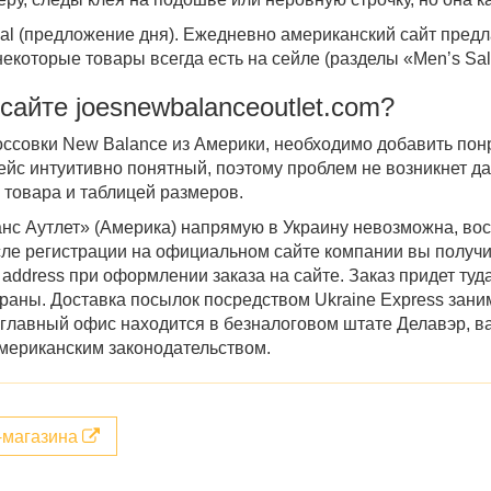
al (предложение дня). Ежедневно
американский сайт
предла
некоторые товары всегда есть на сейле (разделы «Menʼs Sa
 сайте
joesnewbalanceoutlet.com?
оссовки New Balance
из
Америки,
необходимо добавить пон
ейс интуитивно понятный, поэтому проблем не возникнет д
 товара и таблицей размеров.
нс Аутлет
»
(Америка)
напрямую в Украину невозможна, вос
сле регистрации на официальном сайте компании вы получит
 address при оформлении заказа на сайте. Заказ придет туд
траны. Доставка посылок посредством Ukraine Express заним
 главный офис находится в безналоговом штате Делавэр, ва
мериканским законодательством.
т-магазина