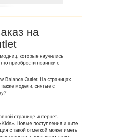
заказ на
let
модниц, которые научились
тно приобрести новинки с
 Balance Outlet
. На страницах
 также модели, снятые с
ну
?
лавной странице интернет-
 «Kids». Новые поступления ищите
ция с такой отметкой может иметь
ачественная и прослужит долго.