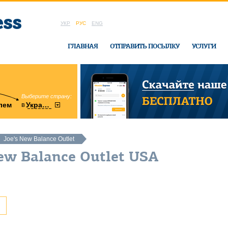
УКР
РУС
ENG
ГЛАВНАЯ
ОТПРАВИТЬ ПОСЫЛКУ
УСЛУГИ
Выберите страну:
область:
в
лем
Украину
Винницкая
в офисе Ukrai
Joe's New Balance Outlet
New Balance Outlet USA