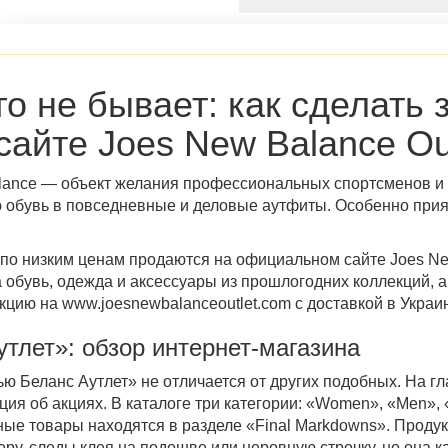
о не бывает: как сделать 
айте Joes New Balance Out
ance — объект желания профессиональных спортсменов и 
 обувь в повседневные и деловые аутфиты. Особенно прия
по низким ценам продаются на
официальном сайте Joes New
обувь, одежда и аксессуары из прошлогодних коллекций, а
укцию на www.
joesnewbalanceoutlet
.com с
доставкой в Украи
утлет
»: обзор
интернет-магазина
ью Беланс Аутлет
» не отличается от других подобных. На г
ия об акциях. В каталоге три категории: «Women», «Men»,
нные товары находятся в разделе «Final Markdowns». Продук
ру, следы клея на подошве или неровную строчку, но она к