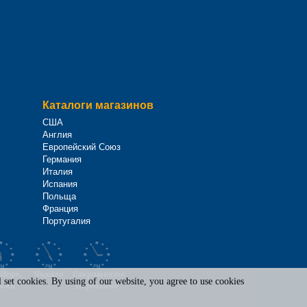
Каталоги магазинов
США
Англия
Европейский Союз
Германия
Италия
Испания
Польща
Франция
Португалия
Йорк,
Чикаго
Сакраменто,
set cookies. By using of our website, you agree to use cookies
ями
Портланд