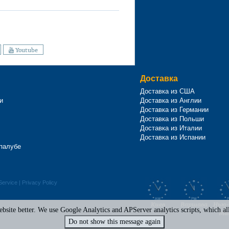
Youtube
Доставка
Доставка из США
и
Доставка из Англии
Доставка из Германии
Доставка из Польши
Доставка из Италии
Доставка из Испании
 палубе
Service
|
Privacy Policy
Киев
Варшава
Нью-
site better. We use Google Analytics and APServer analytics scripts, which all 
Ма
Do not show this message again