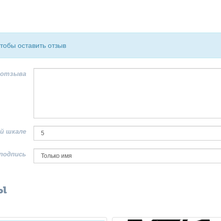
чтобы оставить отзыв
 отзыва
й шкале
подпись
ы