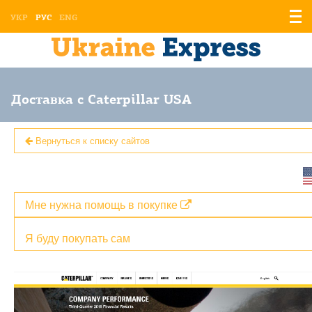
Отоб
УКР
РУС
ENG
мен
Доставка с Caterpillar USA
Вернуться к списку сайтов
Мне нужна помощь в покупке
Я буду покупать сам