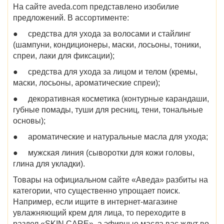
На сайте aveda.com представлено изобилие
предложений. В ассортименте:
●
средства для ухода за волосами и стайлинг
(шампуни, кондиционеры, маски, лосьоны, тоники,
спреи, лаки для фиксации);
●
средства для ухода за лицом и телом (кремы,
маски, лосьоны, ароматические спреи);
●
декоративная косметика (контурные карандаши,
губные помады, туши для ресниц, тени, тональные
основы);
●
ароматические и натуральные масла для ухода;
●
мужская линия (сыворотки для кожи головы,
глина для укладки).
Товары на официальном сайте «
Аведа
» разбиты на
категории, что существенно упрощает поиск.
Например, если ищите в
интернет-магазине
увлажняющий крем для лица, то переходите в
раздел «SKIN CARE», а эфирные масла вас ждут во