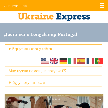
Отоб
УКР
РУС
ENG
мен
Доставка с Longchamp Portugal
Вернуться к списку сайтов
Мне нужна помощь в покупке
Я буду покупать сам