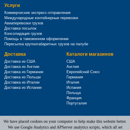
Услуги
Коммерческие экспресс-отправления
Международные контейнерные перевозки
Авиаперевозки грузов
Доставка посылок
Консолидация грузов
Помощь в таможенном оформлении
Пересылка крупногабаритных грузов на палубе
Доставка
Каталоги магазинов
Доставка из США
США
Доставка из Англии
Англия
Доставка из Германии
Европейский Союз
Доставка из Польши
Германия
Доставка из Италии
Италия
Доставка из Испании
Испания
Польща
Франция
Португалия
We have placed cookies on your computer to help make this website better.
Terms of Service
|
Privacy Policy
We use Google Analytics and APServer analytics scripts, which all set