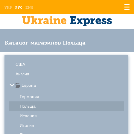
Отоб
УКР
РУС
ENG
мен
Каталог магазинов Польща
США
Англия
Европа
Германия
Польща
Испания
Италия