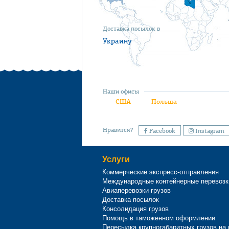
Доставка посылок в
Украину
Наши офисы
США
Польша
Нравится?
Facebook
Instagram
Услуги
Коммерческие экспресс-отправления
Международные контейнерные перевозк
Авиаперевозки грузов
Доставка посылок
Консолидация грузов
Помощь в таможенном оформлении
Пересылка крупногабаритных грузов на