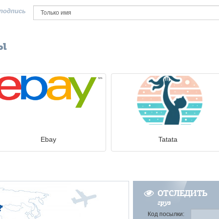
подпись
ы
Ebay
Tatata
ОТСЛЕДИТЬ
груз
Код посылки: