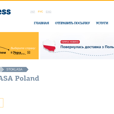
УКР
РУС
ENG
ГЛАВНАЯ
ОТПРАВИТЬ ПОСЫЛКУ
УСЛУГИ
Выберите страну:
область:
в
лем
Украину
Винницкая
в офисе Ukrai
STOKLASA
ASA Poland