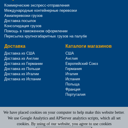
Коммерческие экспресс-отправления
Международные контейнерные перевозки
Авиаперевозки грузов
Доставка посылок
Консолидация грузов
Помощь в таможенном оформлении
Пересылка крупногабаритных грузов на палубе
Доставка
Каталоги магазинов
Доставка из США
США
Доставка из Англии
Англия
Доставка из Германии
Европейский Союз
Доставка из Польши
Германия
Доставка из Италии
Италия
Доставка из Испании
Испания
Польща
Франция
Португалия
We have placed cookies on your computer to help make this website better.
Terms of Service
|
Privacy Policy
We use Google Analytics and APServer analytics scripts, which all set
Адреса наших офисов
|
Служба поддержки
cookies. By using of our website, you agree to use cookies