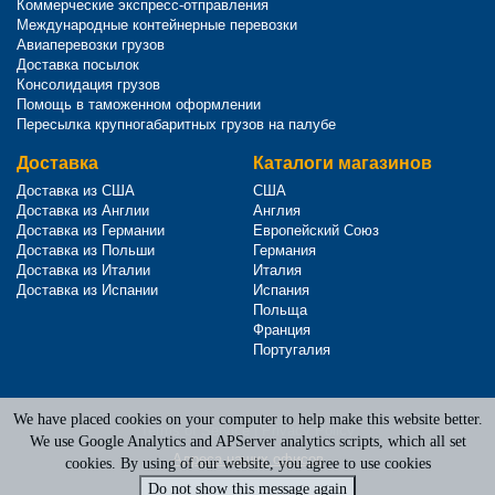
Коммерческие экспресс-отправления
Международные контейнерные перевозки
Авиаперевозки грузов
Доставка посылок
Консолидация грузов
Помощь в таможенном оформлении
Пересылка крупногабаритных грузов на палубе
Доставка
Каталоги магазинов
Доставка из США
США
Доставка из Англии
Англия
Доставка из Германии
Европейский Союз
Доставка из Польши
Германия
Доставка из Италии
Италия
Доставка из Испании
Испания
Польща
Франция
Португалия
We have placed cookies on your computer to help make this website better.
Terms of Service
|
Privacy Policy
We use Google Analytics and APServer analytics scripts, which all set
Адреса наших офисов
cookies. By using of our website, you agree to use cookies
Do not show this message again