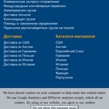
Коммерческие экспресс-отправления
Международные контейнерные перевозки
Авиаперевозки грузов
Доставка посылок
Консолидация грузов
Помощь в таможенном оформлении
Пересылка крупногабаритных грузов на палубе
Доставка
Каталоги магазинов
Доставка из США
США
Доставка из Англии
Англия
Доставка из Германии
Европейский Союз
Доставка из Польши
Германия
Доставка из Италии
Италия
Доставка из Испании
Испания
Польща
Франция
Португалия
We have placed cookies on your computer to help make this website better.
Terms of Service
|
Privacy Policy
We use Google Analytics and APServer analytics scripts, which all set
Адреса наших офисов
|
Служба поддержки
cookies. By using of our website, you agree to use cookies
Do not show this message again