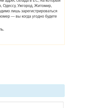
м адрес склада в ЕС, на который
р, Одессу, Ужгород, Житомир,
одимо лишь зарегистрироваться
омер — вы когда угодно будете
ль.