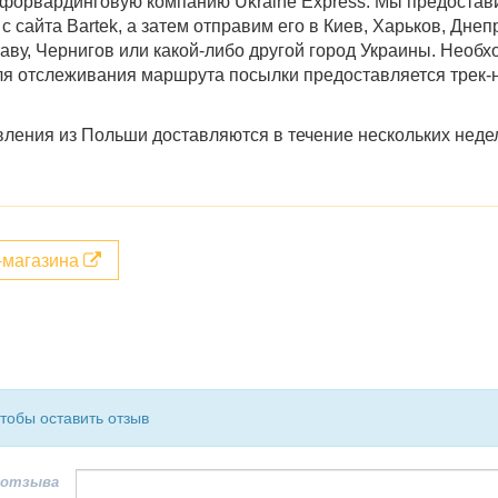
 форвардинговую компанию Ukraine Express. Мы предостави
а
с
сайта
Bartek
, а затем отправим его в
Киев, Харьков, Днеп
таву, Чернигов
или какой-либо другой город
Украины
. Необх
я отслеживания маршрута посылки предоставляется трек-н
вления из Польши доставляются в течение нескольких неде
т-магазина
чтобы оставить отзыв
 отзыва