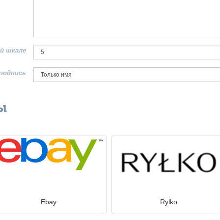
й шкале
подпись
ы
Ebay
Rylko