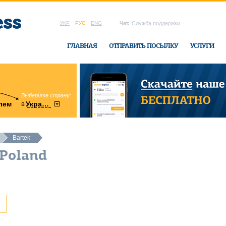
УКР
РУС
ENG
Чат:
Служба поддержки
ГЛАВНАЯ
ОТПРАВИТЬ ПОСЫЛКУ
УСЛУГИ
Выберите страну:
область:
в
лем
Украину
Винницкая
в офисе Ukrai
Bartek
 Poland